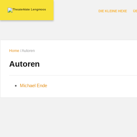
DIE KLEINE HEXE
Ü
Home
/
Autoren
Autoren
Michael Ende