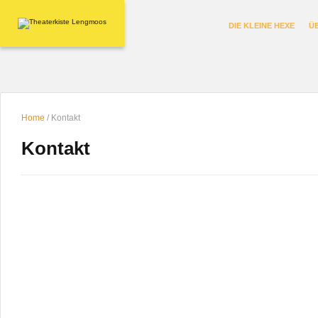
DIE KLEINE HEXE
Ü
Home
/
Kontakt
Kontakt