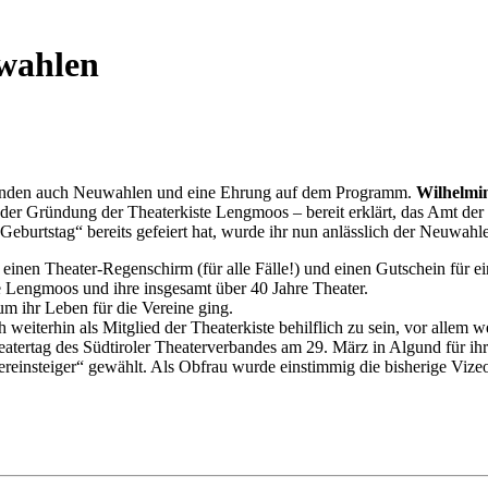
wahlen
standen auch Neuwahlen und eine Ehrung auf dem Programm.
Wilhelmin
i der Gründung der Theaterkiste Lengmoos – bereit erklärt, das Amt der
Geburtstag“ bereits gefeiert hat, wurde ihr nun anlässlich der Neuwahle
inen Theater-Regenschirm (für alle Fälle!) und einen Gutschein für 
te Lengmoos und ihre insgesamt über 40 Jahre Theater.
m ihr Leben für die Vereine ging.
eiterhin als Mitglied der Theaterkiste behilflich zu sein, vor allem
ertag des Südtiroler Theaterverbandes am 29. März in Algund für ihre 
reinsteiger“ gewählt. Als Obfrau wurde einstimmig die bisherige Vize