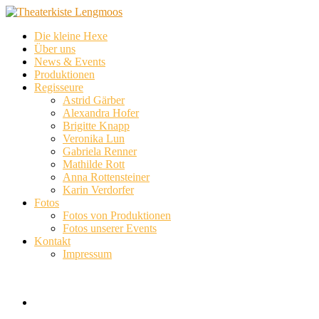
Die kleine Hexe
Über uns
News & Events
Produktionen
Regisseure
Astrid Gärber
Alexandra Hofer
Brigitte Knapp
Veronika Lun
Gabriela Renner
Mathilde Rott
Anna Rottensteiner
Karin Verdorfer
Fotos
Fotos von Produktionen
Fotos unserer Events
Kontakt
Impressum