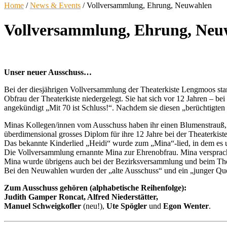
Home
/
News & Events
/
Vollversammlung, Ehrung, Neuwahlen
Vollversammlung, Ehrung, Neu
Unser neuer Ausschuss…
Bei der diesjährigen Vollversammlung der Theaterkiste Lengmoos 
Obfrau der Theaterkiste niedergelegt. Sie hat sich vor 12 Jahren – be
angekündigt „Mit 70 ist Schluss!“. Nachdem sie diesen „berüchtigten 
Minas Kollegen/innen vom Ausschuss haben ihr einen Blumenstrauß, e
überdimensional grosses Diplom für ihre 12 Jahre bei der Theaterkis
Das bekannte Kinderlied „Heidi“ wurde zum „Mina“-lied, in dem es u
Die Vollversammlung ernannte Mina zur Ehrenobfrau. Mina versprach w
Mina wurde übrigens auch bei der Bezirksversammlung und beim Theat
Bei den Neuwahlen wurden der „alte Ausschuss“ und ein „junger Que
Zum Ausschuss gehören (alphabetische Reihenfolge):
Judith Gamper Roncat, Alfred Niederstätter,
Manuel Schweigkofler
(neu!),
Ute Spögler
und
Egon Wenter
.